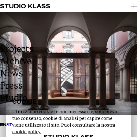
2026 © STUDIO KLASS
STUDIO KLASS
INFO@STUDIOKLASS.COM
INSTAGRAM
LINKEDIN
PRIVACY POLICY
COOKIE POLICY
Projects
Archive
News
Press
Studio
COOKIE
Utilizziamo cookie tecnici necessari e, solo previo
tuo consenso, cookie di analisi per capire come
viene utilizzato il sito. Puoi consultare la nostra
EN
/
IT
cookie policy
.