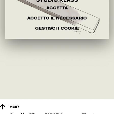
STUDIO KLASS
ACCETTA
ACCETTO IL NECESSARIO
GESTISCI I COOKIE
H387