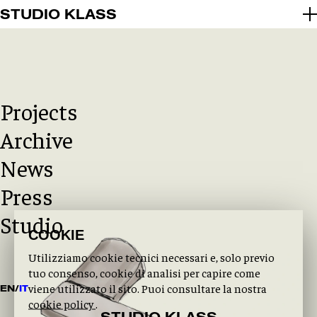
2026 © STUDIO KLASS
STUDIO KLASS
INFO@STUDIOKLASS.COM
INSTAGRAM
LINKEDIN
PRIVACY POLICY
COOKIE POLICY
Projects
Archive
News
Press
Studio
COOKIE
Utilizziamo cookie tecnici necessari e, solo previo
tuo consenso, cookie di analisi per capire come
viene utilizzato il sito. Puoi consultare la nostra
EN
/
IT
cookie policy
.