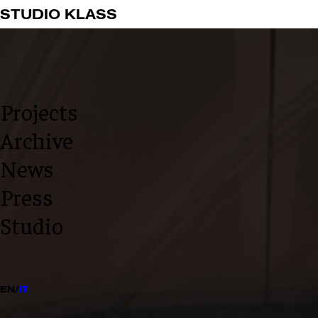
2026 © STUDIO KLASS
STUDIO KLASS
INFO@STUDIOKLASS.COM
INSTAGRAM
LINKEDIN
PRIVACY POLICY
COOKIE POLICY
Projects
Archive
News
Press
Studio
EN
/
IT