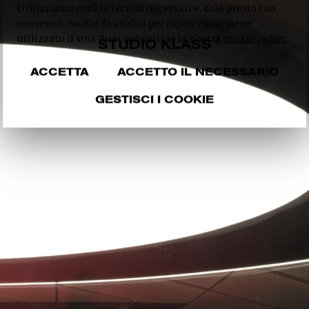
Utilizziamo cookie tecnici necessari e, solo previo tuo
consenso, cookie di analisi per capire come viene
utilizzato il sito. Puoi consultare la nostra
cookie policy
.
STUDIO KLASS
ACCETTA
ACCETTO IL NECESSARIO
GESTISCI I COOKIE